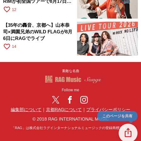
RIMが初全国ツアーで8月17日に
RAGへ
favorite_border
12
【35年の轟音、京都へ】山本恭
司×満園兄弟のWILD FLAGが8月
6日にRAGでライブ
favorite_border
14
素敵な名曲
Follow me
編集部について
｜
京都RAGについて
｜
プライバシーポリシー
このページを共有
© 2018 RAG INTERNATIONAL MUSIC
「RAG」は株式会社ラグインターナショナルミュージックの登録商標です。
ios_share