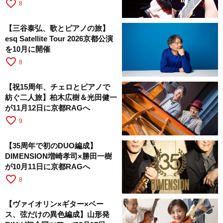
favorite_border
8
【三谷泰弘、歌とピアノの旅】
esq Satellite Tour 2026京都公演
を10月に開催
favorite_border
8
【祝15周年、チェロとピアノで
紡ぐ二人旅】柏木広樹＆光田健一
が11月12日に京都RAGへ
favorite_border
9
【35周年で初のDUO編成】
DIMENSION増崎孝司×勝田一樹
が10月11日に京都RAGへ
favorite_border
8
【ヴァイオリン×ギター×ベー
ス、弦だけの異色編成】山形発