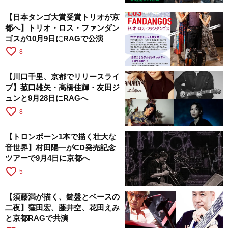
【日本タンゴ大賞受賞トリオが京
都へ】トリオ・ロス・ファンダン
ゴスが10月9日にRAGで公演
favorite_border
8
【川口千里、京都でリリースライ
ブ】菰口雄矢・高橋佳輝・友田ジ
ュンと9月28日にRAGへ
favorite_border
8
【トロンボーン1本で描く壮大な
音世界】村田陽一がCD発売記念
ツアーで9月4日に京都へ
favorite_border
5
【須藤満が描く、鍵盤とベースの
二夜】窪田宏、藤井空、花田えみ
と京都RAGで共演