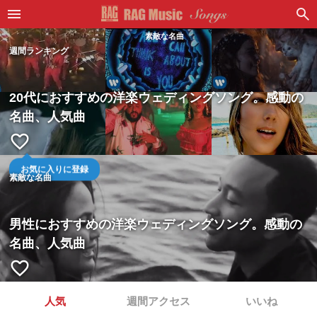
素敵な名曲
週間ランキング
20代におすすめの洋楽ウェディングソング。感動の
名曲、人気曲
favorite_border
お気に入りに登録
素敵な名曲
男性におすすめの洋楽ウェディングソング。感動の
名曲、人気曲
favorite_border
人気
週間アクセス
いいね