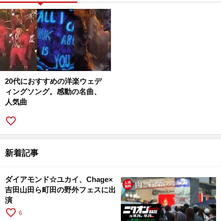
20代におすすめの洋楽ウェデ
ィングソング。感動の名曲、
人気曲
favorite_border
新着記事
ダイアモンド☆ユカイ、Chage×
吉田山田ら町田の野外フェスに出
演
favorite_border
6